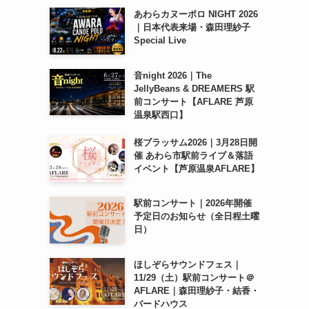
あわらカヌーポロ NIGHT 2026
｜日本代表来場・森田理紗子
Special Live
音night 2026｜The
JellyBeans & DREAMERS 駅
前コンサート【AFLARE 芦原
温泉駅西口】
桜ブラッサム2026｜3月28日開
催 あわら市駅前ライブ＆落語
イベント【芦原温泉AFLARE】
駅前コンサート｜2026年開催
予定日のお知らせ（全日程土曜
日）
ほしぞらサウンドフェス｜
11/29（土）駅前コンサート＠
AFLARE｜森田理紗子・結香・
バードハウス