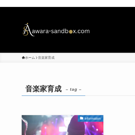
ホーム
音楽家育成
音楽家育成
– tag –
information