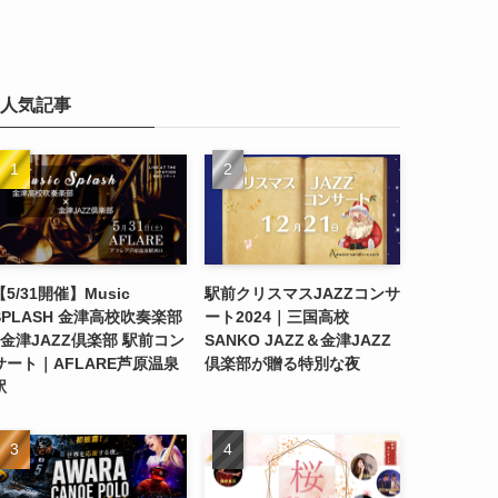
人気記事
【5/31開催】Music
駅前クリスマスJAZZコンサ
SPLASH 金津高校吹奏楽部
ート2024｜三国高校
×金津JAZZ倶楽部 駅前コン
SANKO JAZZ＆金津JAZZ
サート｜AFLARE芦原温泉
倶楽部が贈る特別な夜
駅