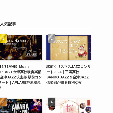
人気記事
【5/31開催】Music
駅前クリスマスJAZZコンサ
SPLASH 金津高校吹奏楽部
ート2024｜三国高校
×金津JAZZ倶楽部 駅前コン
SANKO JAZZ＆金津JAZZ
サート｜AFLARE芦原温泉
倶楽部が贈る特別な夜
駅