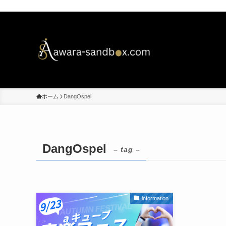
ホーム
DangOspel
DangOspel
– tag –
information