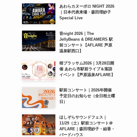
あわらカヌーポロ NIGHT 2026
｜日本代表来場・森田理紗子
Special Live
音night 2026｜The
JellyBeans & DREAMERS 駅
前コンサート【AFLARE 芦原
温泉駅西口】
桜ブラッサム2026｜3月28日開
催 あわら市駅前ライブ＆落語
イベント【芦原温泉AFLARE】
駅前コンサート｜2026年開催
予定日のお知らせ（全日程土曜
日）
ほしぞらサウンドフェス｜
11/29（土）駅前コンサート＠
AFLARE｜森田理紗子・結香・
バードハウス